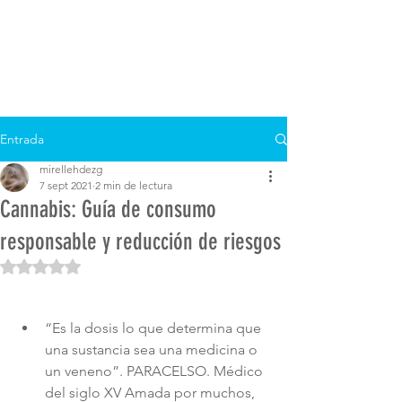
Entrada
mirellehdezg
7 sept 2021
2 min de lectura
Cannabis: Guía de consumo
responsable y reducción de riesgos
Obtuvo NaN de 5 estrellas.
“Es la dosis lo que determina que 
una sustancia sea una medicina o 
un veneno”. PARACELSO. Médico 
del siglo XV Amada por muchos, 