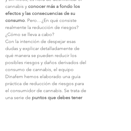
cannabis y 
conocer más a fondo los 
efectos y las consecuencias de su 
consumo
. Pero…¿En qué consiste 
realmente la reducción de riesgos? 
¿Cómo se lleva a cabo?
Con la intención de despejar esas 
dudas y explicar detalladamente de 
qué manera se pueden reducir los 
posibles riesgos y daños derivados del 
consumo de cannabis, el equipo 
Dinafem hemos elaborado una guía 
práctica de reducción de riesgos para 
el consumidor de cannabis. Se trata de 
una serie de
 puntos que debes tener 
en cuenta a la hora de consumir 
cannabis
 y 
que te van a ayudar a tomar 
mejores decisiones
 en lo que respecta 
a temas como qué variedad consumir, 