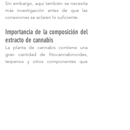
Sin embargo, aquí también se necesita 
más investigación antes de que las 
conexiones se aclaren lo suficiente.
Importancia de la composición del 
extracto de cannabis
La planta de cannabis contiene una 
gran cantidad de fitocannabinoides, 
terpenos y otros componentes que 
tienen un efecto sinérgico, también 
llamado «efecto séquito». Los efectos 
biológicos y la interacción de estos 
compuestos de cannabis aún no se 
comprenden completamente. Sin 
embargo, influyen en el efecto 
terapéutico de la planta de cannabis.
Un estudio israelí de 2019 tuvo como 
objetivo investigar los efectos 