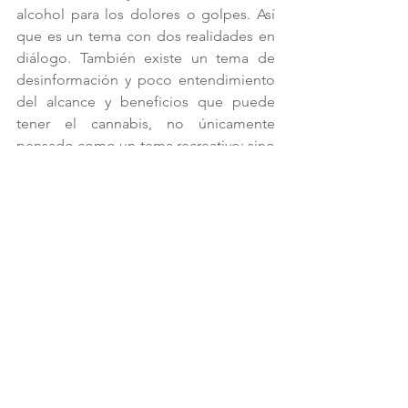
alcohol para los dolores o golpes. Así 
que es un tema con dos realidades en 
diálogo. También existe un tema de 
desinformación y poco entendimiento 
del alcance y beneficios que puede 
tener el cannabis, no únicamente 
pensado como un tema recreativo; sino 
la infinidad de aplicaciones y usos que 
existen y el potencial que tiene la 
planta.
México tiene una larga historia con la 
planta, somos de los mayores 
productores (desafortunadamente en el 
lado ilegal) de esta planta a nivel 
mundial; con un producto de muy 
buena calidad. Sabemos que hay un 
mercado existente en el país que 
consume y no únicamente como flor 
seca, sino ya en productos que 