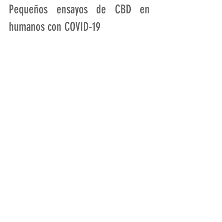
Pequeños ensayos de CBD en 
humanos con COVID-19
En un estudio finalizado, los 
investigadores de Brasil asignaron al 
azar a 105 pacientes con COVID-19 leve 
o moderada para que recibieran CBD o 
un placebo durante 14 días junto con la 
atención estándar. El CBD no tuvo 