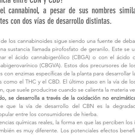
 el cannabinol, a pesar de sus nombres simila
tes con dos vías de desarrollo distintas.
s de los cannabinoides sigue siendo una fuente de deba
a sustancia llamada pirofosfato de geranilo. Este se u
rmar el ácido cannabigerólico (CBGA) o con el ácido di
nabigerovarínico (CBGVA). Estos dos precursores de los
con enzimas específicas de la planta para desarrollar la
s como el THC y el CBD. El último paso en la vía de lo
ón, que suele producirse cuando se calienta la materia ve
o, se desarrolla a través de la oxidación no enzimáti
te que la vía de desarrollo del CBN es la degradaci
pular entre los consumidores de hierba.
ncias químicas reales, la forma en que las perciben los i
mbién es muy diferente. Los potenciales efectos benefi