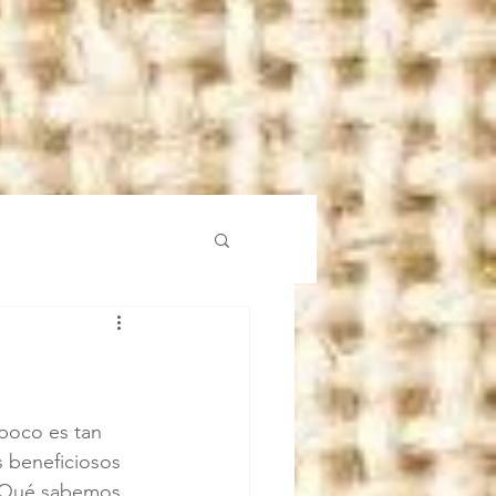
poco es tan 
s beneficiosos 
 ¿Qué sabemos 