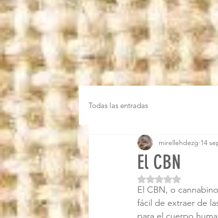
Todas las entradas
mirellehdezg
14 se
El CBN
Obtuvo NaN de 5 es
El CBN, o cannabino
fácil de extraer de 
para el cuerpo huma