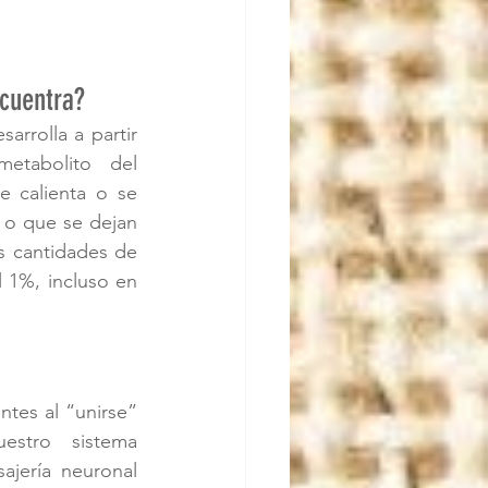
cuentra?
rrolla a partir 
tabolito del 
 calienta o se 
 o que se dejan 
 cantidades de 
 1%, incluso en 
tes al “unirse” 
stro sistema 
jería neuronal 