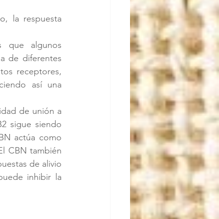
, la respuesta 
 que algunos 
 de diferentes 
os receptores, 
iendo así una 
idad de unión a 
2 sigue siendo 
CBN actúa como 
El CBN también 
estas de alivio 
ede inhibir la 