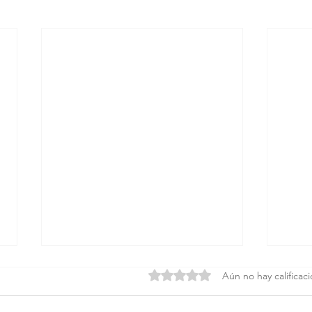
Obtuvo 0 de 5 estrellas.
Aún no hay calificac