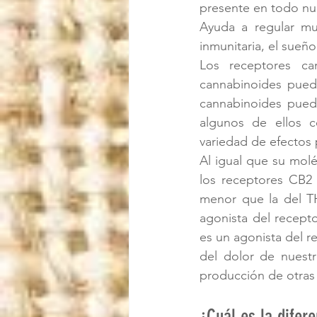
presente en todo nu
Ayuda a regular muc
inmunitaria, el sueñ
Los receptores c
cannabinoides puede
cannabinoides puede
algunos de ellos c
variedad de efectos 
Al igual que su molé
los receptores CB2 
menor que la del T
agonista del recep
es un agonista del r
del dolor de nuestr
producción de otras 
¿Cuál es la difer