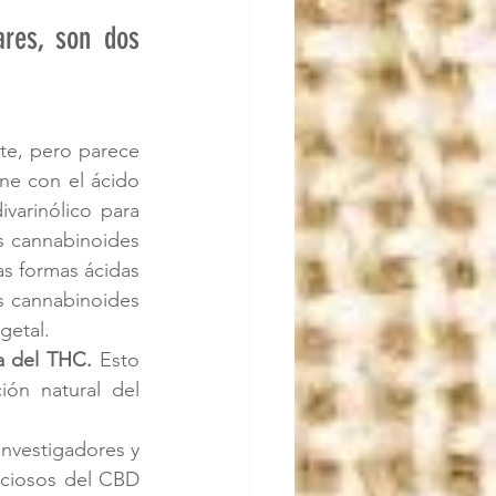
res, son dos 
te, pero parece 
ne con el ácido 
varinólico para 
 cannabinoides 
s formas ácidas 
s cannabinoides 
getal.
ca del THC.
 Esto 
ón natural del 
nvestigadores y 
ciosos del CBD 