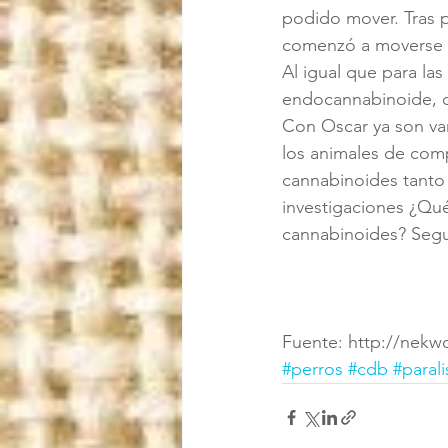
podido mover. Tras 
comenzó a moverse c
Al igual que para la
endocannabinoide, co
Con Oscar ya son va
los animales de com
cannabinoides tanto 
investigaciones ¿Qu
cannabinoides? Segu
Fuente: http://nekwo
#perros
#cdb
#paral