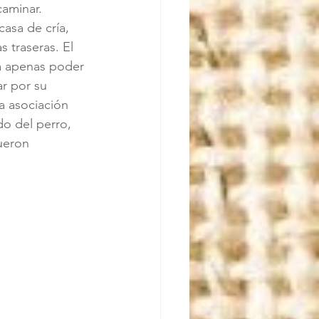
caminar.
asa de cría, 
 traseras. El 
ra apenas poder 
ar por su 
la asociación 
do del perro, 
ueron 