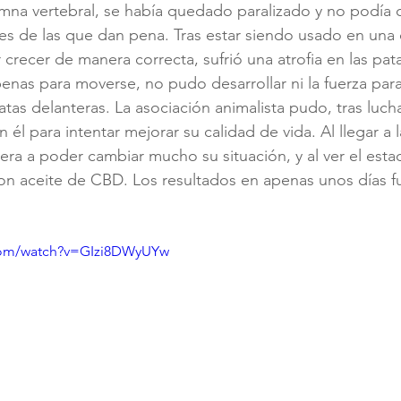
mna vertebral, se había quedado paralizado y no podía 
 es de las que dan pena. Tras estar siendo usado en una c
crecer de manera correcta, sufrió una atrofia en las patas
penas para moverse, no pudo desarrollar ni la fuerza pa
tas delanteras. La asociación animalista pudo, tras luch
 él para intentar mejorar su calidad de vida. Al llegar a 
era a poder cambiar mucho su situación, y al ver el esta
con aceite de CBD. Los resultados en apenas unos días f
com/watch?v=GIzi8DWyUYw