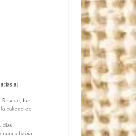
acias al 
 Rescue, fue 
la calidad de 
 días 
e nunca había 