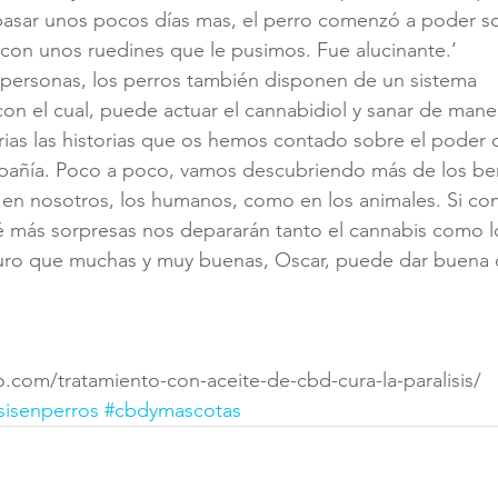
pasar unos pocos días mas, el perro comenzó a poder so
on unos ruedines que le pusimos. Fue alucinante.’
s personas, los perros también disponen de un sistema 
n el cual, puede actuar el cannabidiol y sanar de maner
rias las historias que os hemos contado sobre el poder
pañía. Poco a poco, vamos descubriendo más de los ben
en nosotros, los humanos, como en los animales. Si con
é más sorpresas nos depararán tanto el cannabis como l
ro que muchas y muy buenas, Oscar, puede dar buena c
.com/tratamiento-con-aceite-de-cbd-cura-la-paralisis/
isisenperros
#cbdymascotas