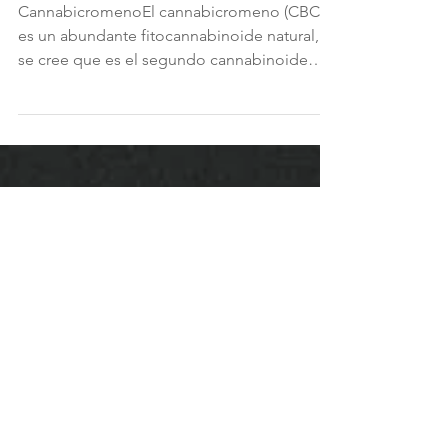
17 jul 2019
5 min de lectura
¿Qué Es El Cannabicromeno?
CannabicromenoEl cannabicromeno (CBC)
es un abundante fitocannabinoide natural, y
se cree que es el segundo cannabinoide
más abundante en...