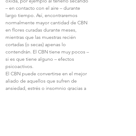
oxida, por ejemplo al tenerlo secando 
– en contacto con el aire – durante 
largo tiempo. Así, encontraremos 
normalmente mayor cantidad de CBN 
en flores curadas durante meses, 
mientras que las muestras recién 
cortadas (o secas) apenas lo 
contendrán. El CBN tiene muy pocos – 
si es que tiene alguno – efectos 
psicoactivos.
El CBN puede convertirse en el mejor 
aliado de aquellos que sufren de 
ansiedad, estrés o insomnio gracias a 
sus potentes propiedades sedativas, 
un verdadero alivio para aquellos que 
no pueden conciliar el sueño con 
facilidad. Se ha demostrado una clara 
mejora en los pacientes con estos 
síntomas y que se tratan con CBN o 