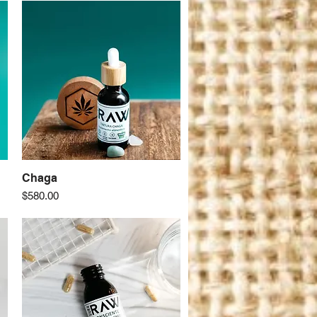
Chaga
Vista rápida
Precio
$580.00