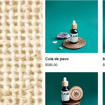
Cola de pavo
Vista rápida
M
Precio
P
$580.00
$