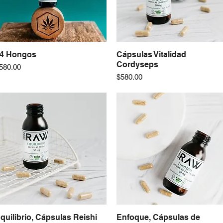
4 Hongos
Vista rápida
Cápsulas Vitalidad
Vista rápida
Cordyseps
recio
580.00
Precio
$580.00
quilibrio, Cápsulas Reishi
Vista rápida
Enfoque, Cápsulas de
Vista rápida