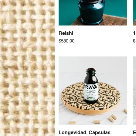
Reishi
Vista rápida
1
Precio
P
$580.00
$
Longevidad, Cápsulas
Vista rápida
E