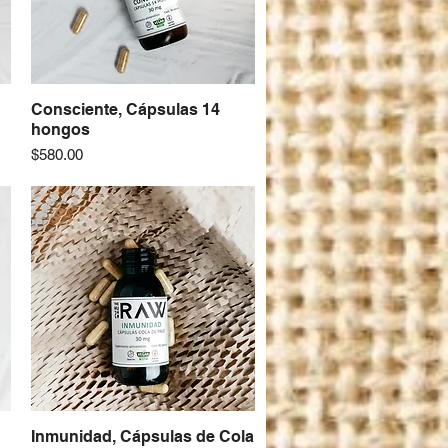
Consciente, Cápsulas 14
Vista rápida
hongos
Precio
$580.00
Inmunidad, Cápsulas de Cola
Vista rápida