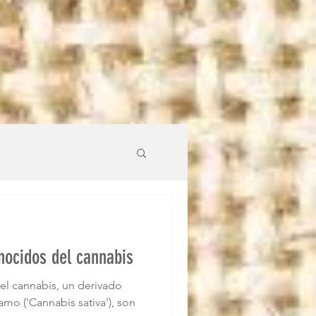
nocidos del cannabis
el cannabis, un derivado
amo ('Cannabis sativa'), son