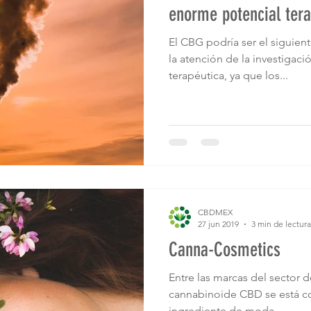
enorme potencial tera
El CBG podría ser el siguien
la atención de la investigac
terapéutica, ya que los...
CBDMEX
27 jun 2019
3 min de lectura
Canna-Cosmetics
Entre las marcas del sector d
cannabinoide CBD se está co
ingrediente de moda...