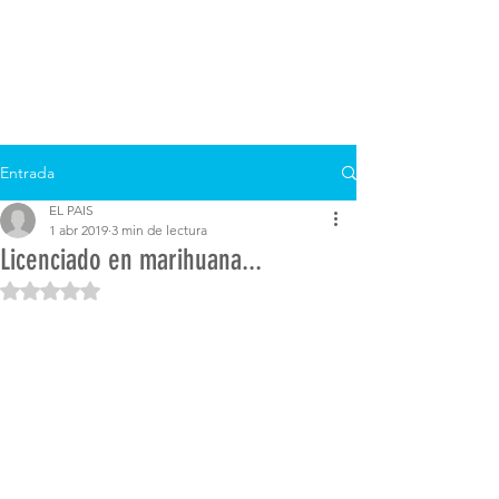
Entrada
EL PAIS
1 abr 2019
3 min de lectura
Licenciado en marihuana...
Obtuvo NaN de 5 estrellas.