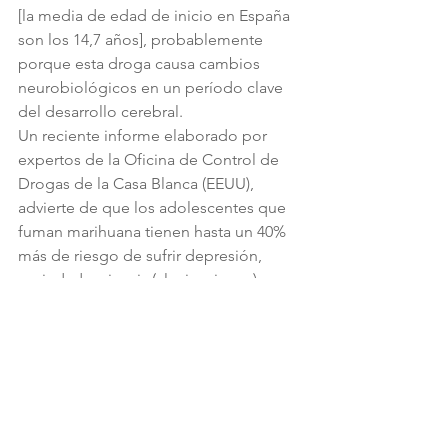
[la media de edad de inicio en España 
son los 14,7 años], probablemente 
porque esta droga causa cambios 
neurobiológicos en un período clave 
del desarrollo cerebral.
Un reciente informe elaborado por 
expertos de la Oficina de Control de 
Drogas de la Casa Blanca (EEUU), 
advierte de que los adolescentes que 
fuman marihuana tienen hasta un 40% 
más de riesgo de sufrir depresión, 
ansiedad, psicosis (alucinaciones) o 
algún tipo de enfermedad mental; 
especialmente en el caso de las chicas. 
Y aunque no se ha demostrado de una 
manera estadísticamente significativa 
que pueda causar esquizofrenia, sí 
parece que empeora sus síntomas y 
agrava los ataques. "Es complicado 