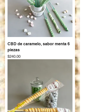
CBD de caramelo, sabor menta 6
piezas
Precio
$240.00