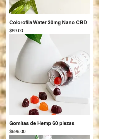
Colorofila Water 30mg Nano CBD
Precio
$69.00
Gomitas de Hemp 60 piezas
Precio
$696.00