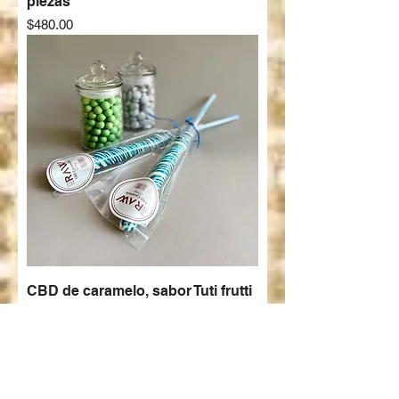
piezas
Precio
$480.00
CBD de caramelo, sabor Tuti frutti
6 piezas
Precio
$240.00