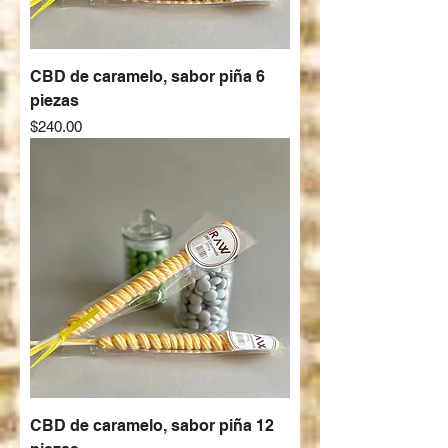
CBD de caramelo, sabor piña 6
piezas
Precio
$240.00
CBD de caramelo, sabor piña 12