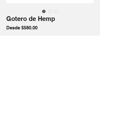
Gotero de Hemp
Precio de oferta
Desde
$580.00
MG
*
Cantidad
*
Agregar al carrito
El aceite de HEMP de cáñamo THE
CANNA RAW MX es una manera
efectiva de disfrutar de todos sus
beneficios. Nuestra materia prima