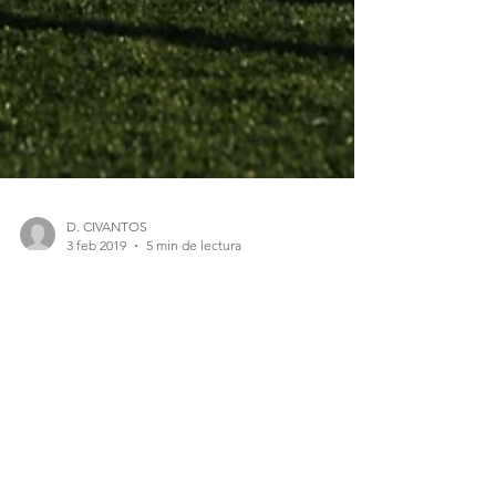
D. CIVANTOS
3 feb 2019
5 min de lectura
La NFL acepta por fin que los
jugadores usen marihuana
medicinal
El fútbol americano es uno de los deportes
más duros que existen, debido al desgaste