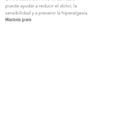
puede ayudar a reducir el dolor, la 
sensibilidad y a prevenir la hiperalgesia.
Miastenia gravis
Una enfermedad autoinmune que 
padecen entre 5 – 20 personas por 
cada 100.000 y que causa debilidad 
progresiva de los músculos.
Los principales signos y síntomas de 
miastenia gravis (MG) incluyen 
párpados caídos y parálisis faciales, 