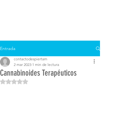
Entrada
contactodespiertam
2 mar 2023
1 min de lectura
Cannabinoides Terapéuticos
Obtuvo NaN de 5 estrellas.