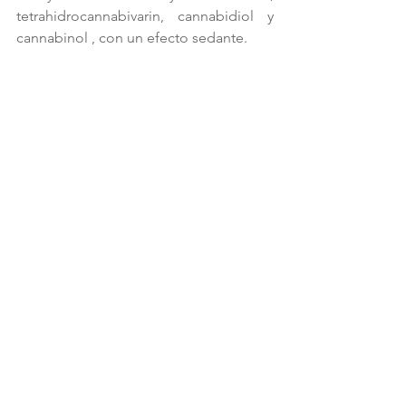
tetrahidrocannabivarin, cannabidiol y 
cannabinol , con un efecto sedante.
*Este post se ha realizado en base a 
investigaciones existentes hasta la 