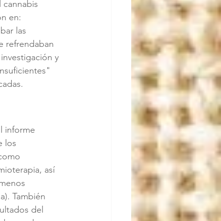
l cannabis 
on en: 
bar las 
ue refrendaban 
investigación y 
nsuficientes" 
cadas.
l informe 
 los 
 como 
ioterapia, así 
 menos 
a). También 
ultados del 