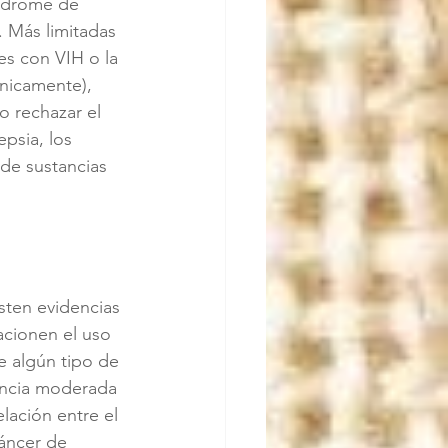
ndrome de 
. Más limitadas 
es con VIH o la 
ínicamente), 
 rechazar el 
psia, los 
 de sustancias 
isten evidencias 
lacionen el uso 
e algún tipo de 
encia moderada 
lación entre el 
áncer de 