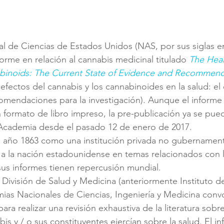
 de Ciencias de Estados Unidos (NAS, por sus siglas en
orme en relación al cannabis medicinal titulado 
The Heal
inoids: The Current State of Evidence and Recommenda
 efectos del cannabis y los cannabinoides en la salud: el
comendaciones para la investigación). Aunque el informe
 formato de libro impreso, la pre-publicación ya se pue
 Academia desde el pasado 12 de enero de 2017.
l año 1863 como una institución privada no gubernament
 a la nación estadounidense en temas relacionados con la
us informes tienen repercusión mundial.
 División de Salud y Medicina (anteriormente Instituto d
ias Nacionales de Ciencias, Ingeniería y Medicina conv
ra realizar una revisión exhaustiva de la literatura sobre
is y / o sus constituyentes ejercían sobre la salud. El i