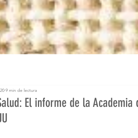
020
9 min de lectura
alud: El informe de la Academia 
UU
trellas.