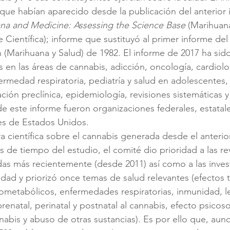
 que habían aparecido desde la publicación del anterior 
ana and Medicine: Assessing the Science Base
 (Marihuan
 Científica); informe que sustituyó al primer informe del
 (Marihuana y Salud) de 1982. El informe de 2017 ha sido
 en las áreas de cannabis, adicción, oncología, cardiolo
ermedad respiratoria, pediatría y salud en adolescentes,
ación preclínica, epidemiología, revisiones sistemáticas y
e este informe fueron organizaciones federales, estatales
s de Estados Unidos.
ra científica sobre el cannabis generada desde el anterio
es de tiempo del estudio, el comité dio prioridad a las re
das más recientemente (desde 2011) así como a las inves
lidad y priorizó once temas de salud relevantes (efectos 
iometabólicos, enfermedades respiratorias, inmunidad, l
enatal, perinatal y postnatal al cannabis, efecto psicosoc
nabis y abuso de otras sustancias). Es por ello que, aun