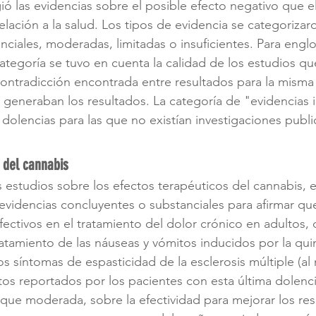
gió las evidencias sobre el posible efecto negativo que e
lación a la salud. Los tipos de evidencia se categorizar
nciales, moderadas, limitadas o insuficientes. Para englo
ategoría se tuvo en cuenta la calidad de los estudios q
contradicción encontrada entre resultados para la misma 
 generaban los resultados. La categoría de "evidencias i
dolencias para las que no existían investigaciones publi
s del cannabis
os estudios sobre los efectos terapéuticos del cannabis, e
videncias concluyentes o substanciales para afirmar que
ectivos en el tratamiento del dolor crónico en adultos,
ratamiento de las náuseas y vómitos inducidos por la quim
s síntomas de espasticidad de la esclerosis múltiple (al
os reportados por los pacientes con esta última dolenci
nque moderada, sobre la efectividad para mejorar los res