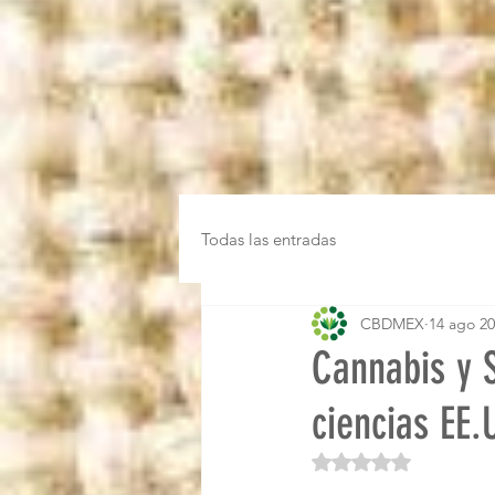
Todas las entradas
CBDMEX
14 ago 2
Cannabis y S
ciencias EE.
Obtuvo NaN de 5 es