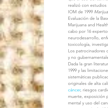
realizó con estudios
IOM de 1999 
Mariju
Evaluación de la Base
Marijuana and Health
cabo por 16 expertos
neurodesarrollo, enf
toxicología, investig
Los patrocinadores d
y no gubernamentale
Dada la gran literatu
1999 y las limitacion
sistemáticas publica
originales de alta ca
cáncer
, riesgos card
muerte, exposición pr
mental y uso del can