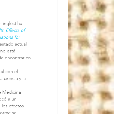
 inglés) ha 
th Effects of 
tions for 
 estado actual 
 no está 
de encontrar en 
al con el 
 ciencia y la 
e Medicina 
ocó a un 
 los efectos 
nforme se 