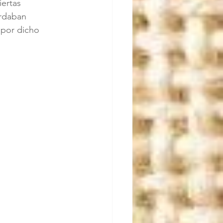
ertas 
ordaban 
 por dicho 