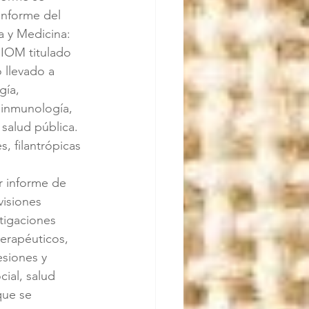
informe del 
a y Medicina: 
 IOM titulado 
 llevado a 
gía, 
 inmunología, 
 salud pública. 
, filantrópicas 
r informe de 
visiones 
tigaciones 
terapéuticos, 
esiones y 
ial, salud 
que se 