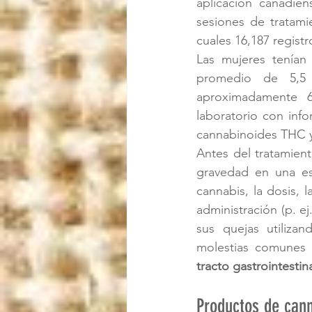
aplicación canadien
sesiones de tratami
cuales 16,187 registr
Las mujeres tenían
promedio de 5,5 
aproximadamente 6
laboratorio con inf
cannabinoides THC y
Antes del tratamiento
gravedad en una esc
cannabis, la dosis,
administración (p. ej
sus quejas utilizan
molestias comunes 
tracto gastrointestin
Productos de cann