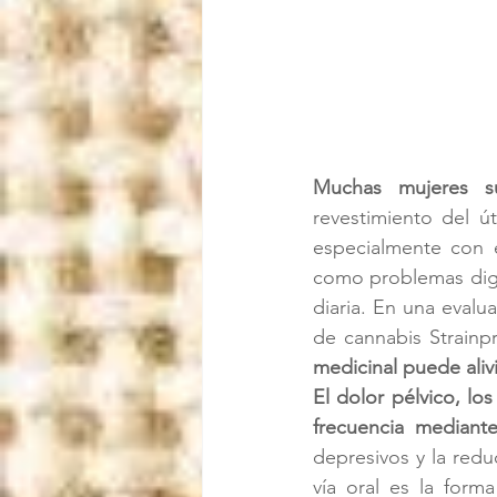
Muchas mujeres su
revestimiento del ú
especialmente con e
como problemas diges
diaria. En una evalu
de cannabis Strainp
medicinal puede aliv
El dolor pélvico, lo
frecuencia mediant
depresivos y la redu
vía oral es la forma