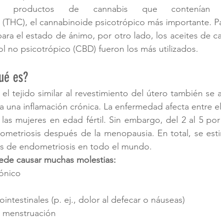
on productos de cannabis que contenían pri
 (THC), el cannabinoide psicotrópico más importante. Par
para el estado de ánimo, por otro lado, los aceites de c
l no psicotrópico (CBD) fueron los más utilizados.
ué es?
el tejido similar al revestimiento del útero también se a
a una inflamación crónica. La enfermedad afecta entre el 
las mujeres en edad fértil. Sin embargo, del 2 al 5 por
dometriosis después de la menopausia. En total, se est
es de endometriosis en todo el mundo.
ede causar muchas molestias:
rónico
intestinales (p. ej., dolor al defecar o náuseas)
a menstruación