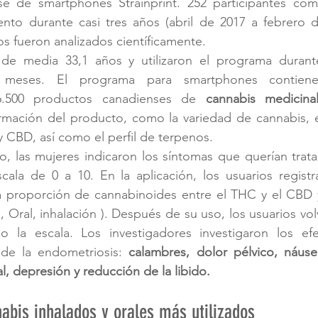
se de smartphones Strainprint. 252 participantes comp
ento durante casi tres años (abril de 2017 a febrero d
os fueron analizados científicamente.
 de media 33,1 años y utilizaron el programa durant
meses. El programa para smartphones contiene
.500 productos canadienses de 
cannabis medicina
ormación del producto, como la variedad de cannabis, e
 CBD, así como el perfil de terpenos.
, las mujeres indicaron los síntomas que querían tratar 
ala de 0 a 10. En la aplicación, los usuarios registra
 la proporción de cannabinoides entre el THC y el CBD 
., Oral, inhalación ). Después de su uso, los usuarios volvi
do la escala. Los investigadores investigaron los efe
de la endometriosis: 
calambres, dolor pélvico, náuse
al, depresión y reducción de la libido.
abis inhalados y orales más utilizados