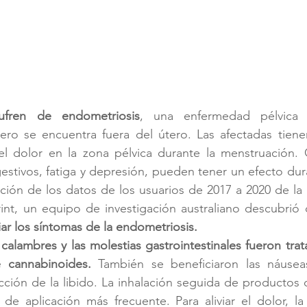
fren de endometriosis
, una enfermedad pélvica 
tero se encuentra fuera del útero. Las afectadas tiene
l dolor en la zona pélvica durante la menstruación. O
tivos, fatiga y depresión, pueden tener un efecto dura
ación de los datos de los usuarios de 2017 a 2020 de la
rint, un equipo de investigación australiano descubrió
iar los síntomas de la endometriosis.
s calambres y las molestias gastrointestinales fueron tra
e cannabinoides.
 También se beneficiaron las náuseas
cción de la libido. La inhalación seguida de productos 
 de aplicación más frecuente. Para aliviar el dolor, la