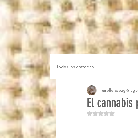
Todas las entradas
mirellehdezg
5 ago
El cannabis
Obtuvo NaN de 5 es