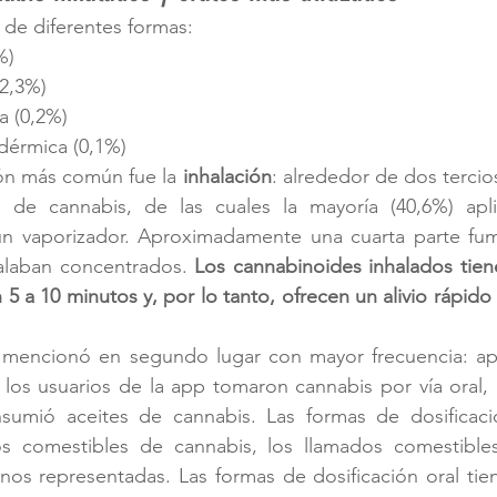
ó de diferentes formas:
%)
32,3%)
a (0,2%)
sdérmica (0,1%)
ón más común fue la 
inhalación
: alrededor de dos tercio
 de cannabis, de las cuales la mayoría (40,6%) apli
n vaporizador. Aproximadamente una cuarta parte fum
alaban concentrados. 
Los cannabinoides inhalados tiene
5 a 10 minutos y, por lo tanto, ofrecen un alivio rápido
e mencionó en segundo lugar con mayor frecuencia: a
 los usuarios de la app tomaron cannabis por vía oral, d
sumió aceites de cannabis. Las formas de dosificació
os comestibles de cannabis, los llamados comestibles
nos representadas. Las formas de dosificación oral tien