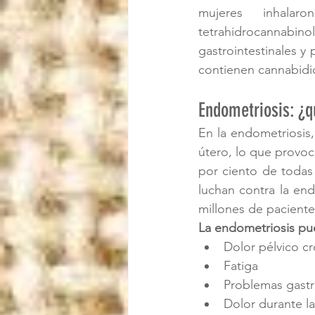
mujeres inhalar
tetrahidrocannabinol
gastrointestinales y 
contienen cannabidio
Endometriosis: ¿q
En la endometriosis, 
útero, lo que provoc
por ciento de todas 
luchan contra la en
millones de pacient
La endometriosis pu
Dolor pélvico c
Fatiga
Problemas gastro
Dolor durante l