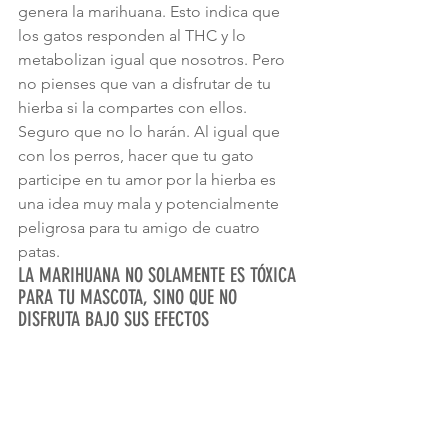
genera la marihuana. Esto indica que 
los gatos responden al THC y lo 
metabolizan igual que nosotros. Pero 
no pienses que van a disfrutar de tu 
hierba si la compartes con ellos. 
Seguro que no lo harán. Al igual que 
con los perros, hacer que tu gato 
participe en tu amor por la hierba es 
una idea muy mala y potencialmente 
peligrosa para tu amigo de cuatro 
patas.
LA MARIHUANA NO SOLAMENTE ES TÓXICA 
PARA TU MASCOTA, SINO QUE NO 
DISFRUTA BAJO SUS EFECTOS
La Sociedad Americana para la 
Prevención de la Crueldad hacia los 
Animales (ASPCA) ha establecido que 
el cannabis es tóxico para gatos, 
perros y caballos. La intoxicación por 