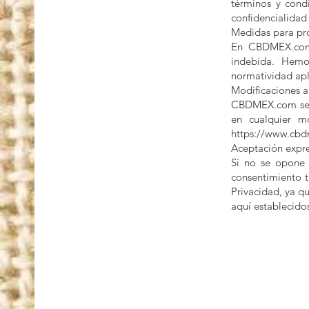
términos y cond
confidencialidad
Medidas para pro
En CBDMEX.com,
indebida. Hemo
normatividad apl
Modificaciones a
CBDMEX.com se re
en cualquier m
https://www.cb
Aceptación expre
Si no se opone 
consentimiento t
Privacidad, ya q
aquí establecido