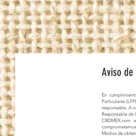
Aviso de 
En cumplimiento
Particulares (L
responsable. A c
Responsable de l
CBDMEX.com es
comprometemos a 
Medios de obten