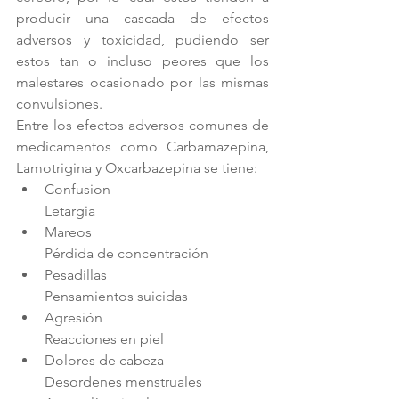
producir una cascada de efectos 
adversos y toxicidad, pudiendo ser 
estos tan o incluso peores que los 
malestares ocasionado por las mismas 
convulsiones.
Entre los efectos adversos comunes de 
medicamentos como Carbamazepina, 
Lamotrigina y Oxcarbazepina se tiene: 
Confusion                                      
Letargia  
Mareos                                          
Pérdida de concentración  
Pesadillas                                      
Pensamientos suicidas  
Agresión                                        
Reacciones en piel  
Dolores de cabeza                        
Desordenes menstruales  