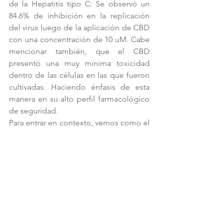
de la Hepatitis tipo C: Se observó un 
84.6% de inhibición en la replicación 
del virus luego de la aplicación de CBD 
con una concentración de 10 uM. Cabe 
mencionar también, que el CBD 
presentó una muy mínima toxicidad 
dentro de las células en las que fueron 
cultivadas. Haciendo énfasis de esta 
manera en su alto perfil farmacológico 
de seguridad.
Para entrar en contexto, vemos como el 
Interferón alfa (IFN-alfa) posee un 
porcentaje de citotoxidad del 22.6%, un 
tratamiento utilizado comúnmente al 
día de hoy.
Lamentablemente, como se sugiere en 
la tabla, parece ser que la capacidad 
del CBD para afectar al virus de la 
Hepatitis tipo B se ve limitada al no 