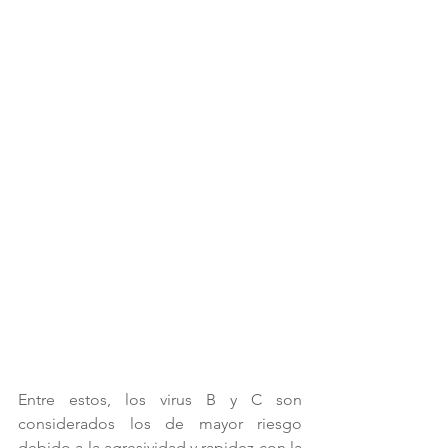
Entre estos, los virus B y C son 
considerados los de mayor riesgo 
debido a la agresividad y rapidez con la 