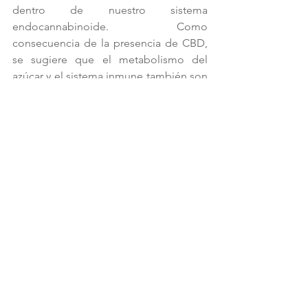
dentro de nuestro sistema 
endocannabinoide. Como 
consecuencia de la presencia de CBD, 
se sugiere que el metabolismo del 
azúcar y el sistema inmune también son 
afectados por las propiedades de éste.
“A diferencia de terapias con insulina y 
otros medicamentos actuales contra la 
diabetes, el CBD podría suprimir, 
revertir y quizás curar esta 
enfermedad”, comenta Mark J. 
Rosenfeld, Consultor científico en 
cargo de ISA Scientific, una compañía 
israelí que recientemente ha firmado un 
contrato para establecer terapias 
cannabinoides. Por otra parte, como 
visto hasta ahora luego del uso de 
aceites de CBD, no se han encontrado 
efectos adversos o niveles de 